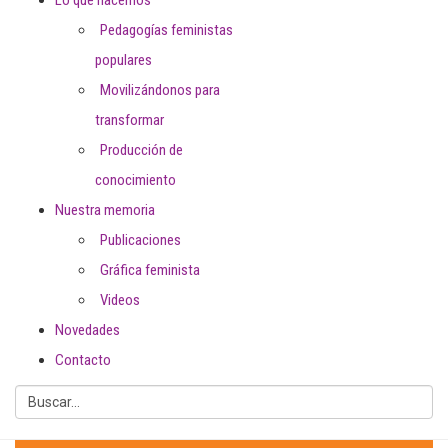
Pedagogías feministas
populares
Movilizándonos para
transformar
Producción de
conocimiento
Nuestra memoria
Publicaciones
Gráfica feminista
Videos
Para sobrevivir en la Frontera
Novedades
debes vivir sin fronteras, ser un
Contacto
cruce de caminos
La Nueva Mestiza
de Gloria Anzaldúa