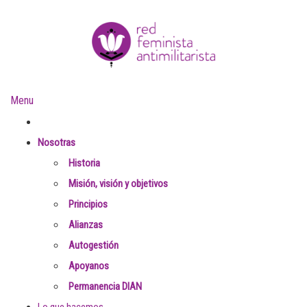
Menu
Nosotras
Historia
Inicio
Nosotras
Autogestión
Misión, visión y objetivos
Mestiza - Café Bar Autogestionado
Principios
Alianzas
Mestiza - Café Bar
Autogestión
Apoyanos
Autogestionado
Permanencia DIAN
Lo que hacemos